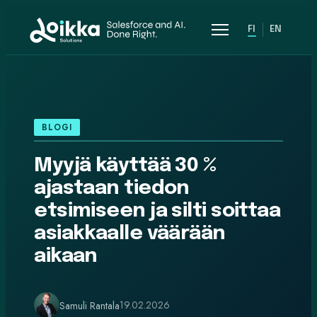
FI
EN
Valikko
BLOGI
Myyjä käyttää 30 %
ajastaan tiedon
etsimiseen ja silti soittaa
asiakkaalle väärään
aikaan
19.02.2026
Samuli Rantala