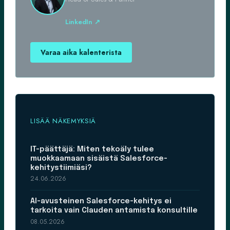
LinkedIn ↗
Varaa aika kalenterista
LISÄÄ NÄKEMYKSIÄ
IT-päättäjä: Miten tekoäly tulee
muokkaamaan sisäistä Salesforce-
kehitystiimiäsi?
24.06.2026
AI-avusteinen Salesforce-kehitys ei
tarkoita vain Clauden antamista konsultille
08.05.2026