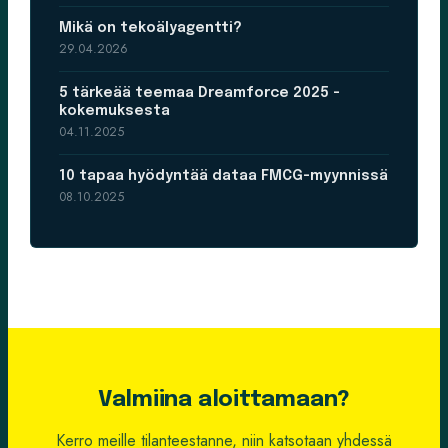
Mikä on tekoälyagentti?
29.04.2026
5 tärkeää teemaa Dreamforce 2025 -
kokemuksesta
04.11.2025
10 tapaa hyödyntää dataa FMCG-myynnissä
08.10.2025
Valmiina aloittamaan?
Kerro meille tilanteestanne, niin katsotaan yhdessä