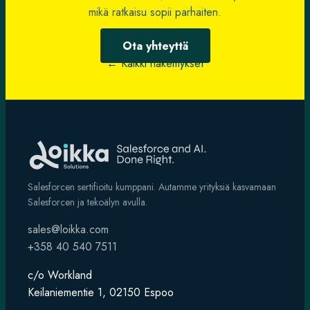
mikä ratkaisu sopii parhaiten.
Ota yhteyttä
← Kaikki näkemykset
Salesforcen sertifioitu kumppani. Autamme yrityksiä kasvamaan
Salesforcen ja tekoälyn avulla.
sales@loikka.com
+358 40 540 7511
c/o Workland
Keilaniementie 1, 02150 Espoo