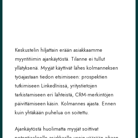
Keskustelin hiljattain erään asiakkaamme
myyntitiimin ajankäytöstä. Tilanne ei tullut
yllätyksenä. Myyjät käyttivät lähes kolmanneksen
työajastaan tiedon etsimiseen: prospektien
tutkimiseen LinkedInissä, yritystietojen
tarkistamiseen eri lähteistä, CRM-merkintöjen
päivittämiseen käsin. Kolmannes ajasta. Ennen
kuin yhtäkään puhelua on soitettu.
Ajankäytöstä huolimatta myyjät soittivat
potentiaaliselle asiakkaalle usein väärään aikaan.