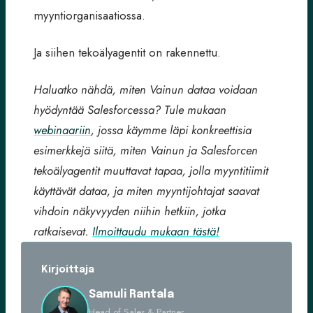
myyntiorganisaatiossa.
Ja siihen tekoälyagentit on rakennettu.
Haluatko nähdä, miten Vainun dataa voidaan
hyödyntää Salesforcessa? Tule mukaan
webinaariin
, jossa käymme läpi konkreettisia
esimerkkejä siitä, miten Vainun ja Salesforcen
tekoälyagentit muuttavat tapaa, jolla myyntitiimit
käyttävät dataa, ja miten myyntijohtajat saavat
vihdoin näkyvyyden niihin hetkiin, jotka
ratkaisevat.
Ilmoittaudu mukaan tästä!
Kirjoittaja
Samuli Rantala
Head of Sales & Partner