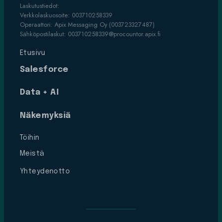
Laskutustiedot:
Verkkolaskuosoite: 003710258339
Operaattori: Apix Messaging Oy (003723327487)
Sähköpostilaskut: 003710258339@procountor.apix.fi
Etusivu
Salesforce
Data + AI
Näkemyksiä
Töihin
Meistä
Yhteydenotto